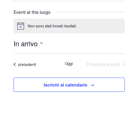
r
i
Eventi at this luogo
z
z
Non sono stati trovati risultati.
N
o
o
t
In arrivo
i
c
S
e
e
Oggi
Prossimi eventi
Eventi
precedenti
l
e
Iscriviti al calendario
z
i
o
n
a
l
a