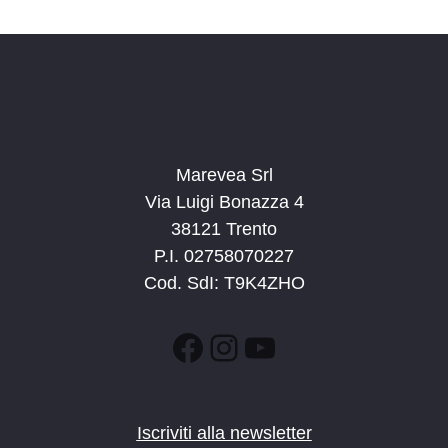
d
a
t
a
.
Marevea Srl
Via Luigi Bonazza 4
38121 Trento
P.I. 02758070227
Cod. SdI: T9K4ZHO
Facebook
Instagram
YouTube
Iscriviti alla newsletter