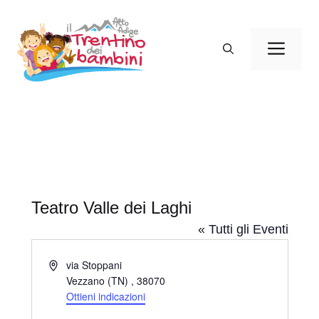
Vai
al
Men
contenuto
Teatro Valle dei Laghi
« Tutti gli Eventi
I
via Stoppani
n
Vezzano (TN)
,
38070
d
Ottieni indicazioni
i