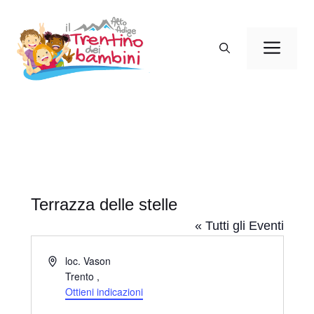
Vai
al
Men
contenuto
Terrazza delle stelle
« Tutti gli Eventi
I
loc. Vason
n
Trento
,
d
Ottieni indicazioni
i