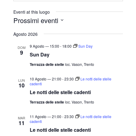
r
i
Eventi at this luogo
z
Prossimi eventi
z
S
o
Agosto 2026
e
l
9 Agosto — 15:00
-
18:00
Sun Day
DOM
9
e
Sun Day
z
Terrazza delle stelle
loc. Vason, Trento
i
o
10 Agosto — 21:00
-
23:30
Le notti delle stelle
LUN
cadenti
10
n
Le notti delle stelle cadenti
a
Terrazza delle stelle
loc. Vason, Trento
l
a
11 Agosto — 21:00
-
23:30
Le notti delle stelle
MAR
d
cadenti
11
a
Le notti delle stelle cadenti
t