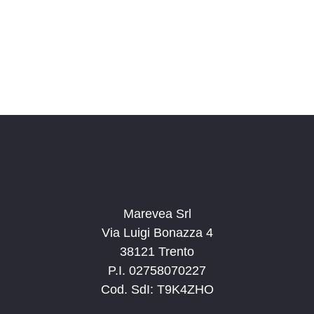
o
n
a
l
a
d
a
t
a
.
Marevea Srl
Via Luigi Bonazza 4
38121 Trento
P.I. 02758070227
Cod. SdI: T9K4ZHO