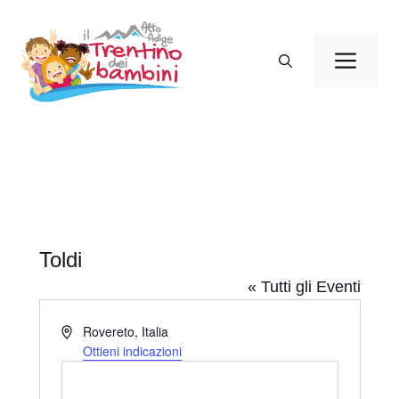
Vai
al
Men
contenuto
Toldi
« Tutti gli Eventi
I
Rovereto
,
Italia
n
Ottieni indicazioni
d
i