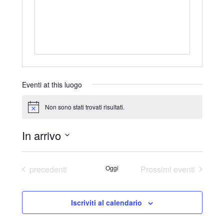
r
i
z
z
o
Eventi at this luogo
Non sono stati trovati risultati.
N
o
t
In arrivo
i
c
S
e
e
Eventi
precedenti
Oggi
Prossimi eventi
l
e
Iscriviti al calendario
z
i