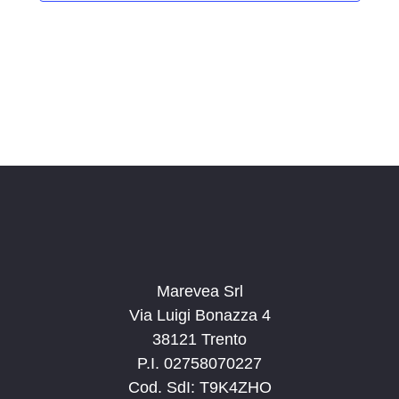
i
o
n
a
l
a
d
a
t
a
.
Marevea Srl
Via Luigi Bonazza 4
38121 Trento
P.I. 02758070227
Cod. SdI: T9K4ZHO