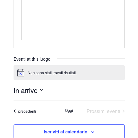
r
i
z
z
o
Eventi at this luogo
Non sono stati trovati risultati.
N
o
t
In arrivo
i
c
S
e
e
Oggi
Prossimi eventi
Eventi
precedenti
l
e
Iscriviti al calendario
z