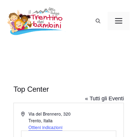
Vai
al
Men
contenuto
Top Center
« Tutti gli Eventi
I
Via del Brennero, 320
n
Trento
,
Italia
d
Ottieni indicazioni
i