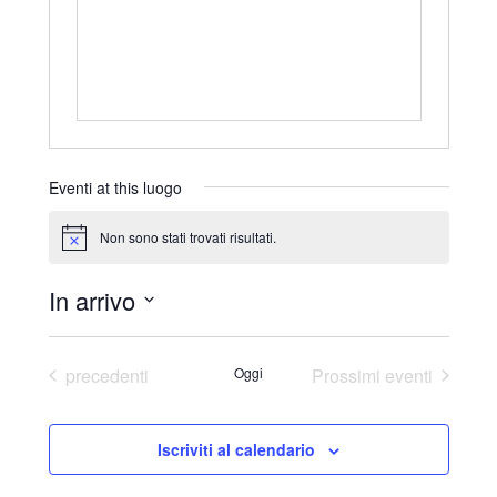
r
i
z
z
o
Eventi at this luogo
Non sono stati trovati risultati.
N
o
t
In arrivo
i
c
S
e
e
Eventi
precedenti
Oggi
Prossimi eventi
l
e
Iscriviti al calendario
z
i