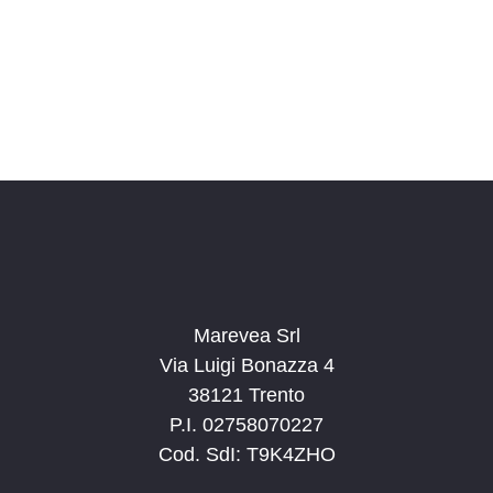
o
n
a
l
a
d
a
t
a
.
Marevea Srl
Via Luigi Bonazza 4
38121 Trento
P.I. 02758070227
Cod. SdI: T9K4ZHO