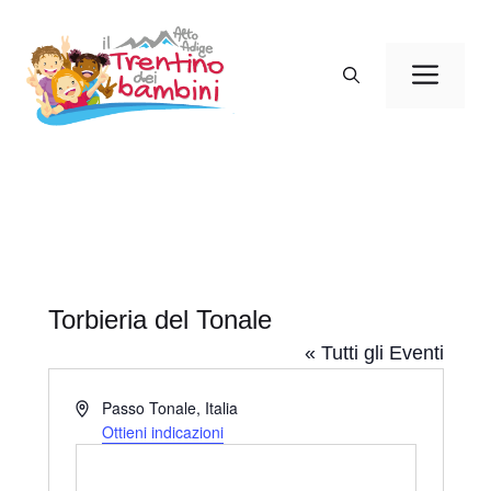
Vai
al
Men
contenuto
Torbieria del Tonale
« Tutti gli Eventi
I
Passo Tonale
,
Italia
n
Ottieni indicazioni
d
i