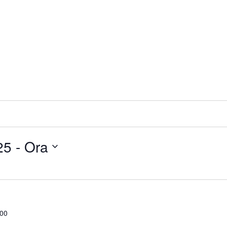
25
 - 
Ora
:00