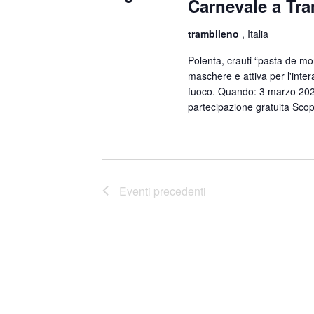
Carnevale a Tr
i
o
trambileno
, Italia
n
Polenta, crauti “pasta de mort
a
maschere e attiva per l'inter
l
fuoco. Quando: 3 marzo 202
a
partecipazione gratuita Scopr
d
a
t
a
Eventi
precedenti
.