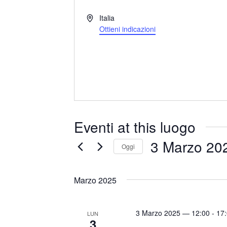
I
Italia
n
Ottieni indicazioni
d
i
r
i
z
z
o
Eventi at this luogo
3 Marzo 20
Oggi
S
e
Marzo 2025
l
e
3 Marzo 2025 — 12:00
-
17
LUN
z
3