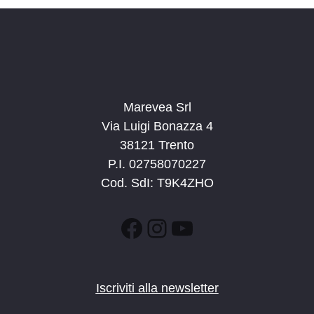
a
t
a
.
Marevea Srl
Via Luigi Bonazza 4
38121 Trento
P.I. 02758070227
Cod. SdI: T9K4ZHO
Facebook
Instagram
YouTube
Iscriviti alla newsletter