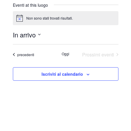
r
Eventi at this luogo
i
z
Non sono stati trovati risultati.
N
z
o
o
t
In arrivo
i
c
S
e
e
Oggi
Prossimi eventi
Eventi
precedenti
l
e
Iscriviti al calendario
z
i
o
n
a
l
a
d