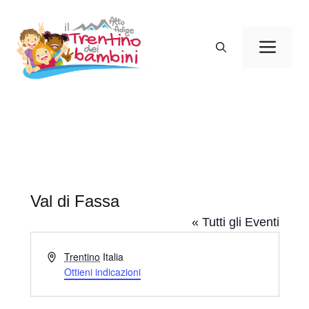
Vai
al
Men
contenuto
Val di Fassa
« Tutti gli Eventi
I
Trentino
Italia
n
Ottieni indicazioni
d
i