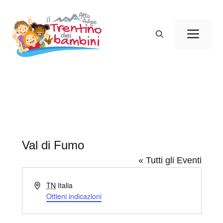
Vai
al
Men
contenuto
Val di Fumo
« Tutti gli Eventi
I
TN
Italia
n
Ottieni indicazioni
d
i