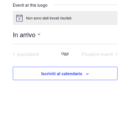
r
Eventi at this luogo
i
z
Non sono stati trovati risultati.
N
z
o
o
t
In arrivo
i
c
S
e
e
Eventi
precedenti
Oggi
Prossimi eventi
l
e
Iscriviti al calendario
z
i
o
n
a
l
a
d