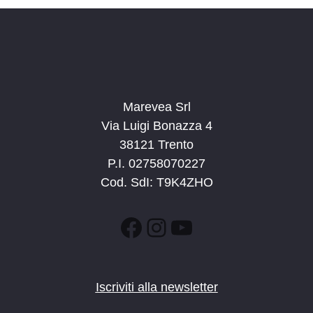
a
t
a
.
Marevea Srl
Via Luigi Bonazza 4
38121 Trento
P.I. 02758070227
Cod. SdI: T9K4ZHO
Facebook
Instagram
YouTube
Iscriviti alla newsletter