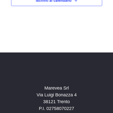
Iscriviti al calendario
z
i
o
n
a
l
a
d
a
t
a
.
Marevea Srl
Via Luigi Bonazza 4
38121 Trento
P.I. 02758070227