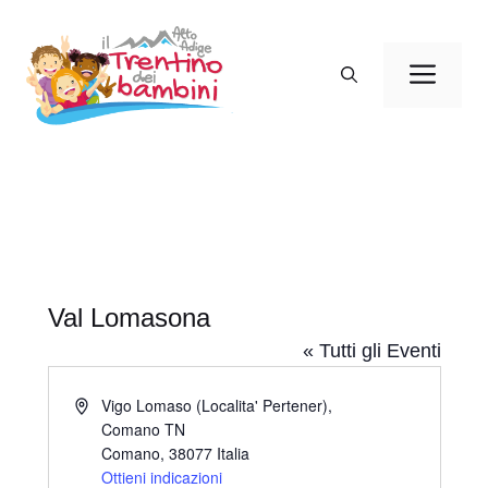
Vai
al
Men
contenuto
Val Lomasona
« Tutti gli Eventi
I
Vigo Lomaso (Localita' Pertener),
n
Comano TN
d
Comano
,
38077
Italia
i
Ottieni indicazioni