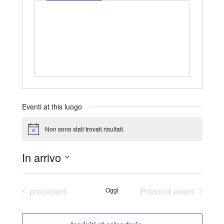
r
i
z
z
o
Eventi at this luogo
Non sono stati trovati risultati.
N
o
t
In arrivo
i
c
S
e
e
Eventi
precedenti
Oggi
Prossimi eventi
l
e