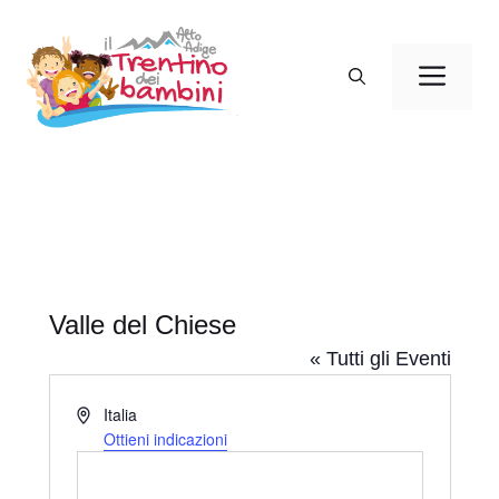
Vai
al
Men
contenuto
Valle del Chiese
« Tutti gli Eventi
I
Italia
n
Ottieni indicazioni
d
i