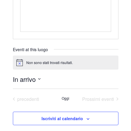
r
i
z
z
o
Eventi at this luogo
Non sono stati trovati risultati.
N
o
t
In arrivo
i
c
S
e
e
Eventi
precedenti
Oggi
Prossimi eventi
l
e
Iscriviti al calendario
z
i