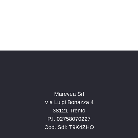
o
n
a
l
a
d
a
t
a
.
Marevea Srl
Via Luigi Bonazza 4
38121 Trento
P.I. 02758070227
Cod. SdI: T9K4ZHO