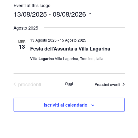
r
Eventi at this luogo
i
13/08/2025
 - 
08/08/2026
z
S
z
Agosto 2025
o
e
l
13 Agosto 2025
-
15 Agosto 2025
MER
13
e
Festa dell’Assunta a Villa Lagarina
z
Villa Lagarina
Villa Lagarina, Trentino, Italia
i
o
n
Eventi
precedenti
Oggi
Prossimi eventi
a
l
Iscriviti al calendario
a
d
a
t