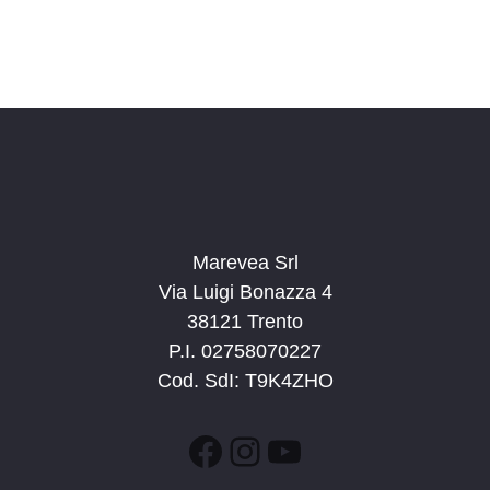
a
.
Marevea Srl
Via Luigi Bonazza 4
38121 Trento
P.I. 02758070227
Cod. SdI: T9K4ZHO
Facebook
Instagram
YouTube