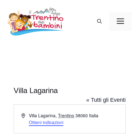
Vai
al
Men
contenuto
Villa Lagarina
« Tutti gli Eventi
I
Villa Lagarina
,
Trentino
38060
Italia
n
Ottieni indicazioni
d
i