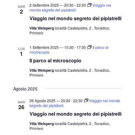
a
2 Settembre 2025 — 20:30
-
22:30
Viaggio nel
MAR
mondo segreto dei pipistrelli
2
l
Viaggio nel mondo segreto dei pipistrelli
a
Villa Welsperg
località Castelpietra, 2 , Tonadico,
d
Primiero
a
t
1 Settembre 2025 — 15:30
-
17:30
Il parco al
LUN
microscopio
1
a
Il parco al microscopio
.
Villa Welsperg
località Castelpietra, 2 , Tonadico,
Primiero
Agosto 2025
26 Agosto 2025 — 20:30
-
22:30
Viaggio nel mondo
MAR
segreto dei pipistrelli
26
Viaggio nel mondo segreto dei pipistrelli
Villa Welsperg
località Castelpietra, 2 , Tonadico,
Primiero