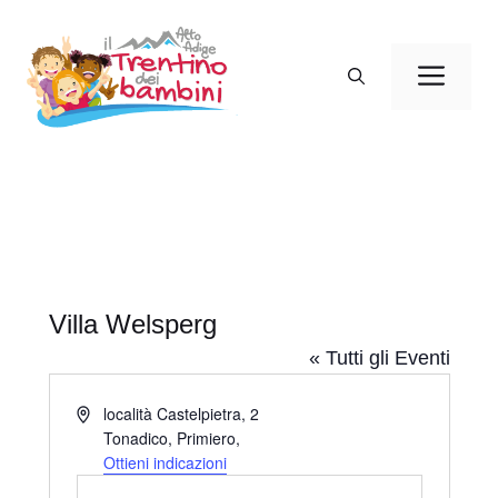
Vai
al
Men
contenuto
Villa Welsperg
« Tutti gli Eventi
I
località Castelpietra, 2
n
Tonadico, Primiero
,
d
Ottieni indicazioni
i