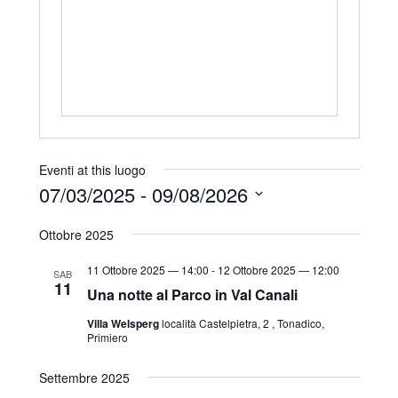
r
i
z
z
o
Eventi at this luogo
07/03/2025
 - 
09/08/2026
S
Ottobre 2025
e
l
11 Ottobre 2025 — 14:00
-
12 Ottobre 2025 — 12:00
SAB
11
e
Una notte al Parco in Val Canali
z
Villa Welsperg
località Castelpietra, 2 , Tonadico,
Primiero
i
o
Settembre 2025
n