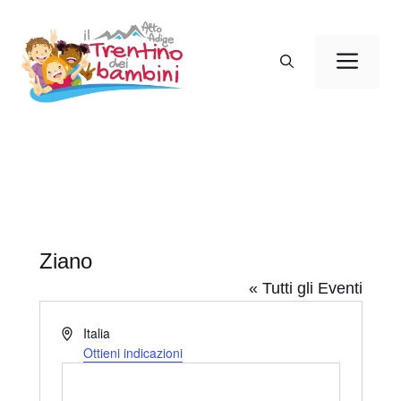
Vai
al
Men
contenuto
Ziano
« Tutti gli Eventi
I
Italia
n
Ottieni indicazioni
d
i