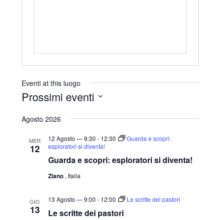
r
i
z
z
o
Eventi at this luogo
Prossimi eventi
S
Agosto 2026
e
l
12 Agosto — 9:30
-
12:30
Guarda e scopri:
MER
esploratori si diventa!
12
e
Guarda e scopri: esploratori si diventa!
z
Ziano
, Italia
i
o
13 Agosto — 9:00
-
12:00
Le scritte dei pastori
GIO
n
13
Le scritte dei pastori
a