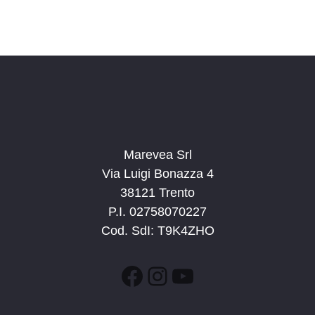
Marevea Srl
Via Luigi Bonazza 4
38121 Trento
P.I. 02758070227
Cod. SdI: T9K4ZHO
Facebook
Instagram
YouTube