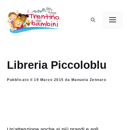
Vai
al
Men
contenuto
Libreria Piccoloblu
Pubblicato il 19 Marzo 2015 da Manuela Zennaro
Un’attenzione anche ai più grandi e agli