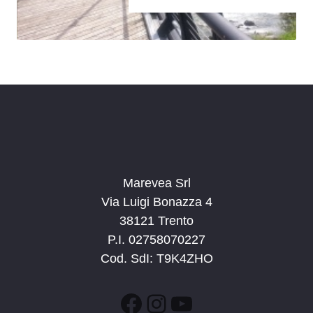
Marevea Srl
Via Luigi Bonazza 4
38121 Trento
P.I. 02758070227
Cod. SdI: T9K4ZHO
Facebook
Instagram
YouTube