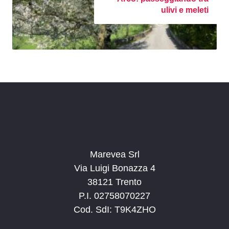
ulivi e meleti
Marevea Srl
Via Luigi Bonazza 4
38121 Trento
P.I. 02758070227
Cod. SdI: T9K4ZHO