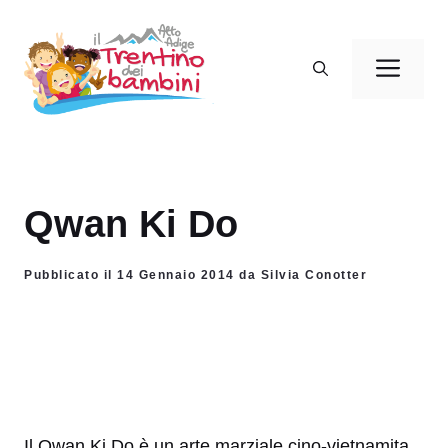
Vai
al
Men
contenuto
Qwan Ki Do
Pubblicato il 14 Gennaio 2014 da Silvia Conotter
Il Qwan Ki Do è un arte marziale cino-vietnamita