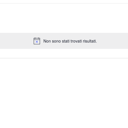
Non sono stati trovati risultati.
N
o
t
i
c
e