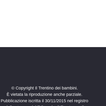
i
o
n
e
© Copyright Il Trentino dei bambini.
È vietata la riproduzione anche parziale.
Pubblicazione iscritta il 30/11/2015 nel registro