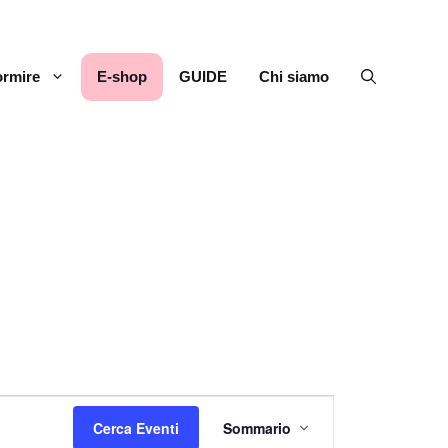
rmire
E-shop
GUIDE
Chi siamo
E
Cerca Eventi
Sommario
v