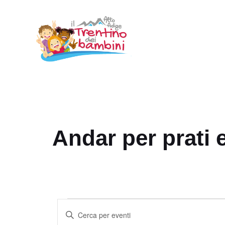
Vai
al
contenuto
Andar per prati 
Eventi
E
I
v
n