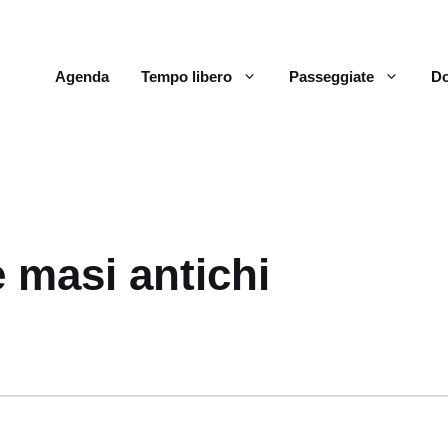
Agenda
Tempo libero
Passeggiate
Do
e masi antichi