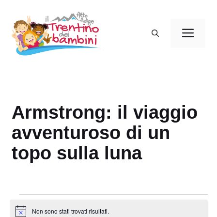
Vai
al
Men
contenuto
Armstrong: il viaggio
avventuroso di un
topo sulla luna
Eventi
Non sono stati trovati risultati.
N