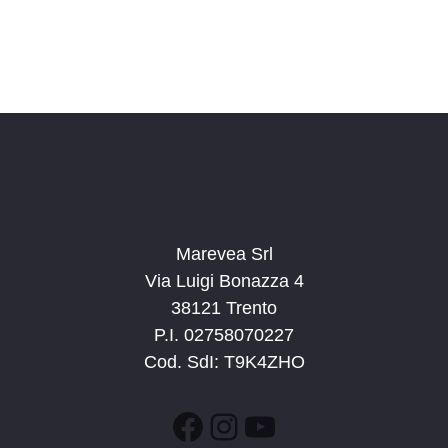
i
z
s
i
t
o
n
e
e
N
a
v
i
g
Marevea Srl
a
Via Luigi Bonazza 4
z
38121 Trento
i
P.I. 02758070227
o
Cod. SdI: T9K4ZHO
n
e
Facebook
Instagram
YouTube