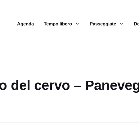
Agenda
Tempo libero
Passeggiate
Do
to del cervo – Paneve