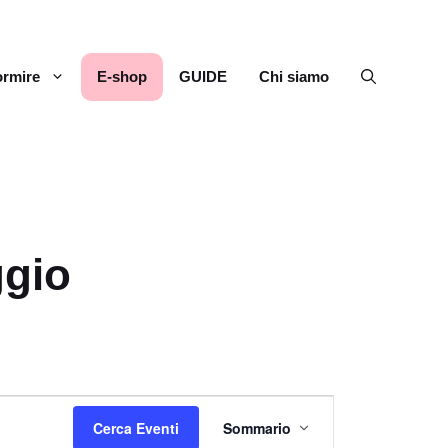
rmire
E-shop
GUIDE
Chi siamo
ggio
E
Cerca Eventi
Sommario
v