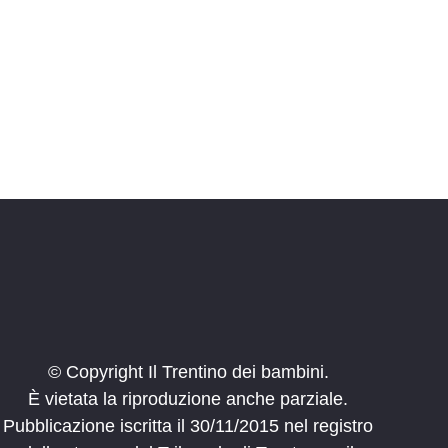
i
o
n
e
© Copyright Il Trentino dei bambini.
È vietata la riproduzione anche parziale.
Pubblicazione iscritta il 30/11/2015 nel registro