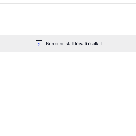
Non sono stati trovati risultati.
N
o
t
i
c
e