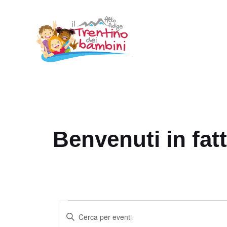
Vai
al
contenuto
Benvenuti in fatt
Eventi
E
I
v
n