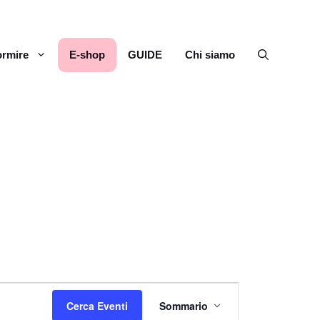
rmire
E-shop
GUIDE
Chi siamo
E
Cerca Eventi
Sommario
v