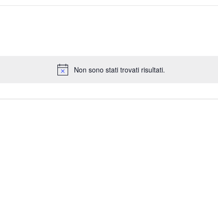
Non sono stati trovati risultati.
N
o
t
i
c
e