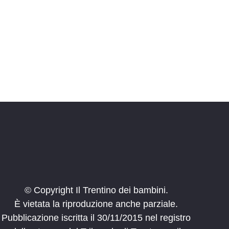
i
o
n
e
© Copyright Il Trentino dei bambini.
È vietata la riproduzione anche parziale.
Pubblicazione iscritta il 30/11/2015 nel registro