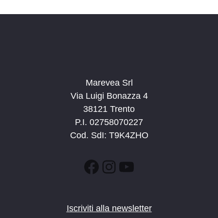
n
e
e
N
a
v
i
g
Marevea Srl
a
Via Luigi Bonazza 4
z
38121 Trento
i
P.I. 02758070227
o
Cod. SdI: T9K4ZHO
n
e
Facebook
Instagram
YouTube
Iscriviti alla newsletter