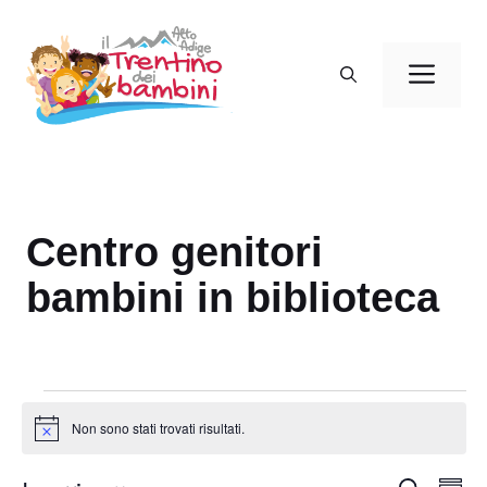
Vai
al
Men
contenuto
Centro genitori
bambini in biblioteca
Eventi
Non sono stati trovati risultati.
N
o
t
E
C
i