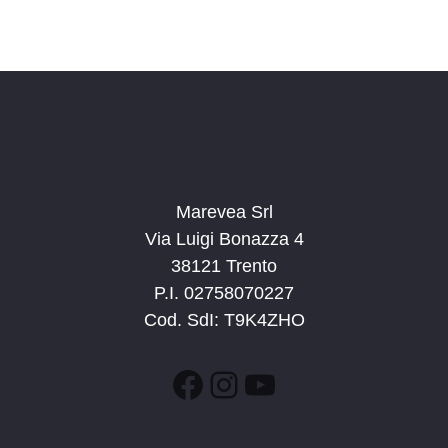
s
i
t
o
n
e
e
N
a
v
i
g
Marevea Srl
a
Via Luigi Bonazza 4
z
38121 Trento
i
P.I. 02758070227
o
Cod. SdI: T9K4ZHO
n
e
Facebook
Instagram
YouTube