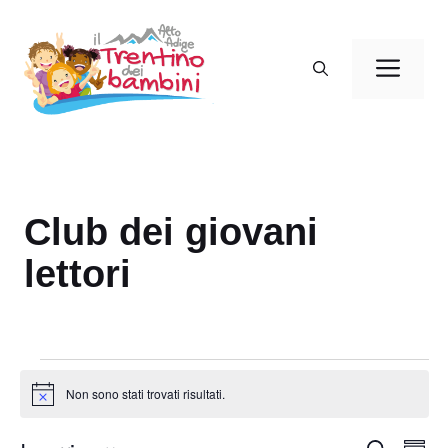
Vai
al
Men
contenuto
Club dei giovani
lettori
Eventi
Non sono stati trovati risultati.
N
o
t
E
C
i