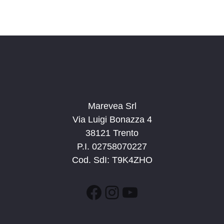
s
i
t
o
n
e
e
N
a
v
i
g
Marevea Srl
a
Via Luigi Bonazza 4
z
38121 Trento
i
P.I. 02758070227
o
Cod. SdI: T9K4ZHO
n
e
Facebook
Instagram
YouTube