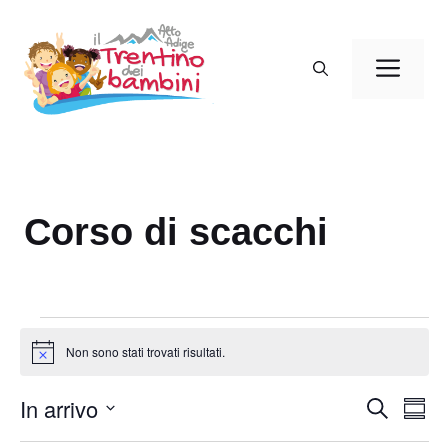
Vai
al
Men
contenuto
Corso di scacchi
Eventi
Non sono stati trovati risultati.
N
o
t
In arrivo
E
E
C
i
S
c
e
v
v
o
S
e
r