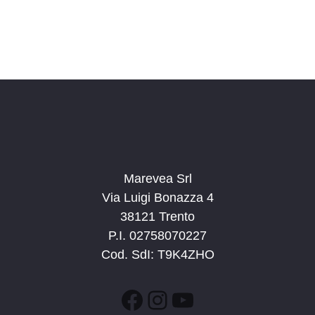
N
a
v
i
g
a
z
i
o
Marevea Srl
n
Via Luigi Bonazza 4
e
38121 Trento
P.I. 02758070227
Cod. SdI: T9K4ZHO
Facebook
Instagram
YouTube