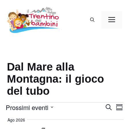
Vai
al
Men
contenuto
Dal Mare alla
Montagna: il gioco
del tubo
Eventi
Prossimi eventi
E
E
C
S
e
v
v
o
S
r
Ago 2026
m
e
e
c
e
m
a
n