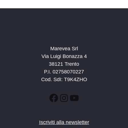
n
e
e
N
a
v
i
g
Marevea Srl
a
Via Luigi Bonazza 4
z
38121 Trento
i
P.I. 02758070227
o
Cod. SdI: T9K4ZHO
n
e
Facebook
Instagram
YouTube
Iscriviti alla newsletter