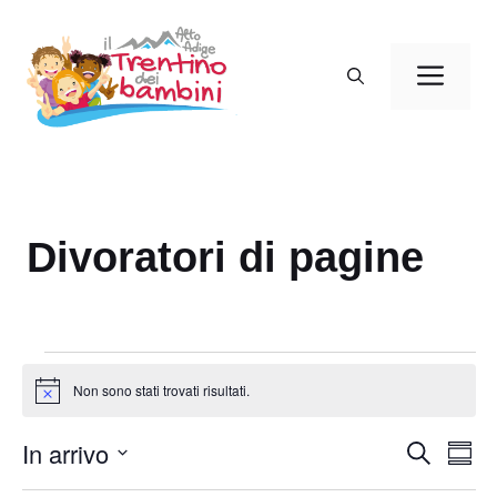
Vai
al
Men
contenuto
Divoratori di pagine
Eventi
Non sono stati trovati risultati.
N
o
t
In arrivo
E
E
C
i
S
c
e
v
v
o
S
e
r