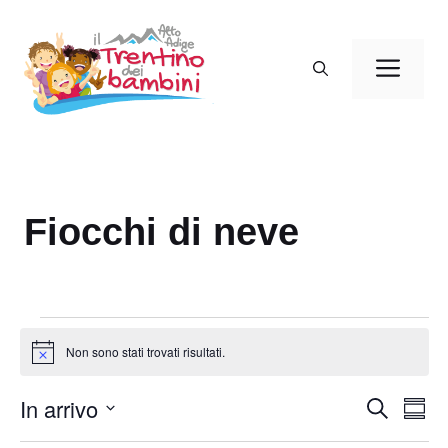
Vai
al
Men
contenuto
Fiocchi di neve
Eventi
Non sono stati trovati risultati.
N
o
t
In arrivo
E
E
C
i
S
c
e
v
v
o
S
e
r