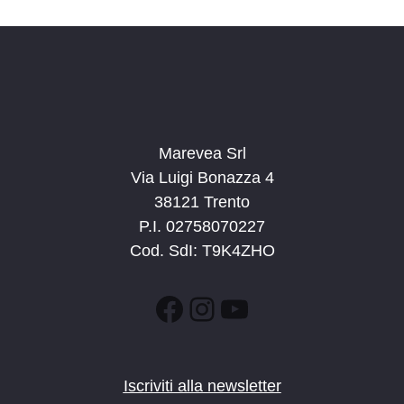
n
e
e
N
a
v
i
g
Marevea Srl
a
Via Luigi Bonazza 4
z
38121 Trento
i
P.I. 02758070227
o
Cod. SdI: T9K4ZHO
n
e
Facebook
Instagram
YouTube
Iscriviti alla newsletter