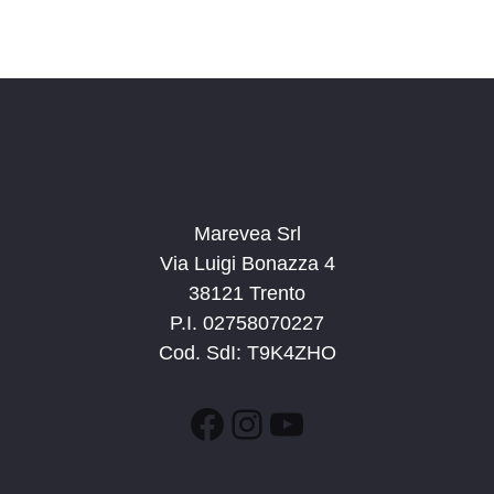
s
i
t
o
n
e
e
N
a
v
i
g
Marevea Srl
a
Via Luigi Bonazza 4
z
38121 Trento
i
P.I. 02758070227
o
Cod. SdI: T9K4ZHO
n
e
Facebook
Instagram
YouTube