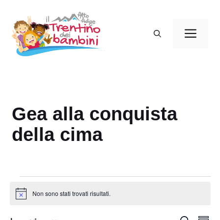
Vai
al
Men
contenuto
Gea alla conquista
della cima
Eventi
Non sono stati trovati risultati.
N
o
t
E
C
i