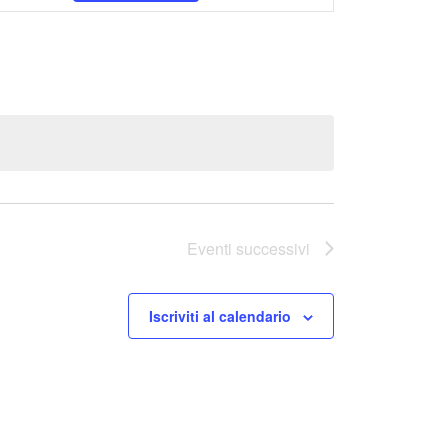
e
n
t
o
V
i
s
t
e
Eventi
successivi
N
a
Iscriviti al calendario
v
i
g
a
z