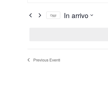
e
s
In arrivo
e
n
Oggi
r
t
S
i
i
e
s
l
R
c
e
i
i
c
c
P
t
a
e
Previous
Eventi
d
r
r
a
o
c
t
l
e
a
a
.
e
C
h
v
i
i