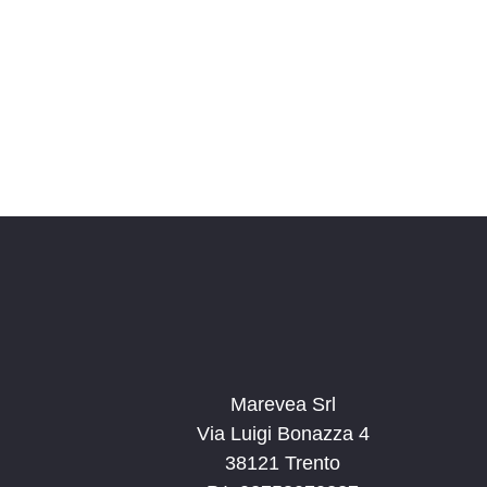
a
s
v
t
e
e
.
N
C
e
a
r
v
c
i
a
g
E
a
v
e
z
n
i
t
Marevea Srl
o
i
Via Luigi Bonazza 4
n
p
38121 Trento
e
e