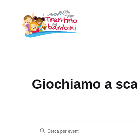
Vai
al
contenuto
Giochiamo a sca
Eventi
E
I
v
n