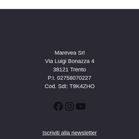
n
e
e
N
a
v
i
g
Marevea Srl
a
Via Luigi Bonazza 4
z
38121 Trento
i
P.I. 02758070227
o
Cod. SdI: T9K4ZHO
n
e
Facebook
Instagram
YouTube
Iscriviti alla newsletter