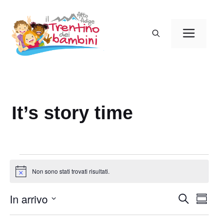
Vai
al
Men
contenuto
It’s story time
Eventi
Non sono stati trovati risultati.
N
o
t
In arrivo
E
E
C
i
S
c
e
v
v
o
S
e
r