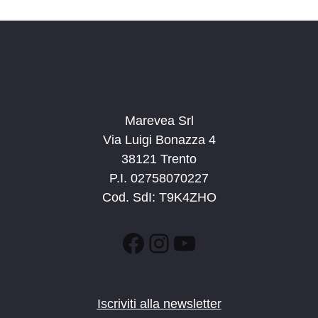
n
e
e
N
a
v
i
g
Marevea Srl
a
Via Luigi Bonazza 4
z
38121 Trento
i
P.I. 02758070227
o
Cod. SdI: T9K4ZHO
n
e
Facebook
Instagram
YouTube
Iscriviti alla newsletter