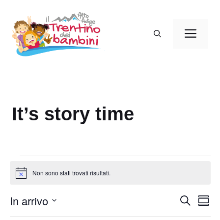
Vai
al
Men
contenuto
It’s story time
Eventi
Non sono stati trovati risultati.
N
o
t
In arrivo
E
E
C
i
S
c
e
v
v
o
S
e
r