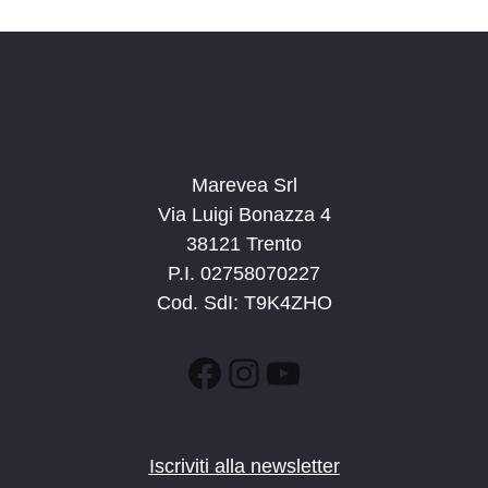
n
e
e
N
a
v
i
g
Marevea Srl
a
Via Luigi Bonazza 4
z
38121 Trento
i
P.I. 02758070227
o
Cod. SdI: T9K4ZHO
n
e
Facebook
Instagram
YouTube
Iscriviti alla newsletter