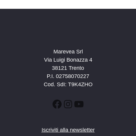
n
e
e
N
a
v
i
g
Marevea Srl
a
Via Luigi Bonazza 4
z
38121 Trento
i
P.I. 02758070227
o
Cod. SdI: T9K4ZHO
n
e
Facebook
Instagram
YouTube
Iscriviti alla newsletter