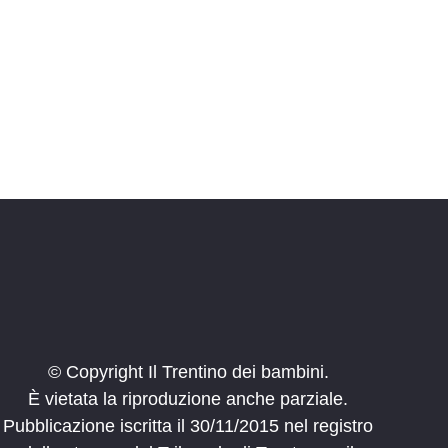
i
o
n
e
© Copyright Il Trentino dei bambini.
È vietata la riproduzione anche parziale.
Pubblicazione iscritta il 30/11/2015 nel registro