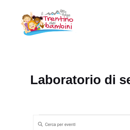
Vai
al
contenuto
Laboratorio di se
Eventi
E
I
v
n