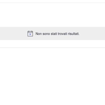
Non sono stati trovati risultati.
N
o
t
i
c
e