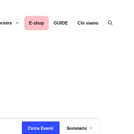
rmire
E-shop
GUIDE
Chi siamo
E
Cerca Eventi
Sommario
v