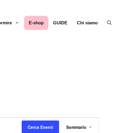
rmire
E-shop
GUIDE
Chi siamo
E
Cerca Eventi
Sommario
v