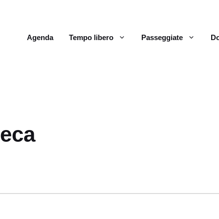
Agenda
Tempo libero
Passeggiate
Do
teca