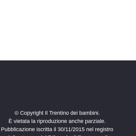
i
o
n
e
© Copyright Il Trentino dei bambini.
È vietata la riproduzione anche parziale.
Pubblicazione iscritta il 30/11/2015 nel registro