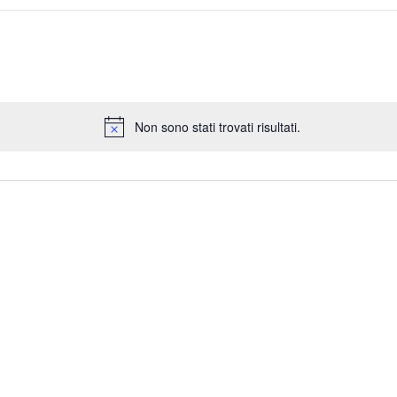
Non sono stati trovati risultati.
N
o
t
i
c
e