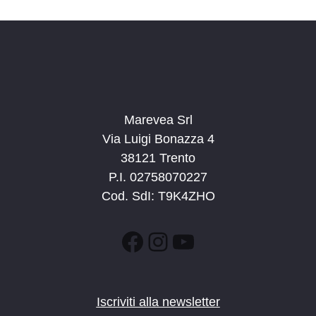
n
e
e
N
a
v
i
g
Marevea Srl
a
Via Luigi Bonazza 4
z
38121 Trento
i
P.I. 02758070227
o
Cod. SdI: T9K4ZHO
n
e
Facebook
Instagram
YouTube
Iscriviti alla newsletter