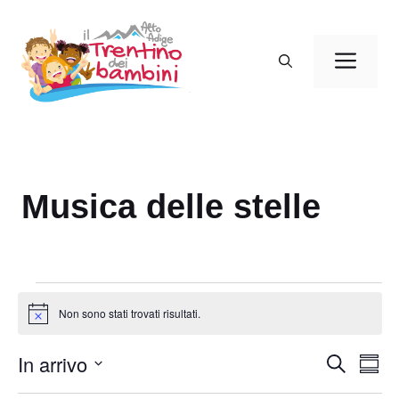
Vai
al
Men
contenuto
Musica delle stelle
Eventi
Non sono stati trovati risultati.
N
o
t
In arrivo
E
E
C
i
S
c
e
v
v
o
S
e
r