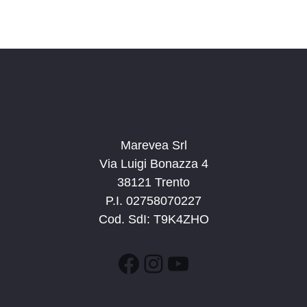
s
i
t
o
n
e
e
N
a
v
i
g
Marevea Srl
a
Via Luigi Bonazza 4
z
38121 Trento
i
P.I. 02758070227
o
Cod. SdI: T9K4ZHO
n
e
Facebook
Instagram
YouTube