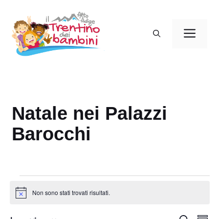
Vai
al
Men
contenuto
Natale nei Palazzi
Barocchi
Eventi
Non sono stati trovati risultati.
N
o
t
E
C
i