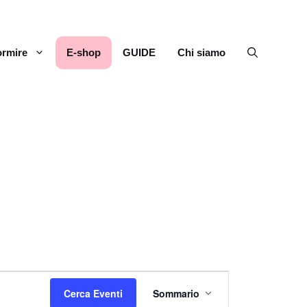
rmire
E-shop
GUIDE
Chi siamo
E
Cerca Eventi
Sommario
v