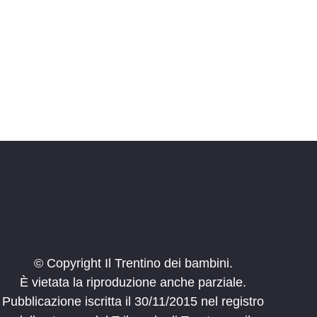
i
o
n
e
© Copyright Il Trentino dei bambini.
È vietata la riproduzione anche parziale.
Pubblicazione iscritta il 30/11/2015 nel registro