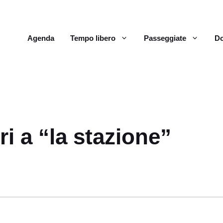
Agenda
Tempo libero
Passeggiate
Do
ri a “la stazione”