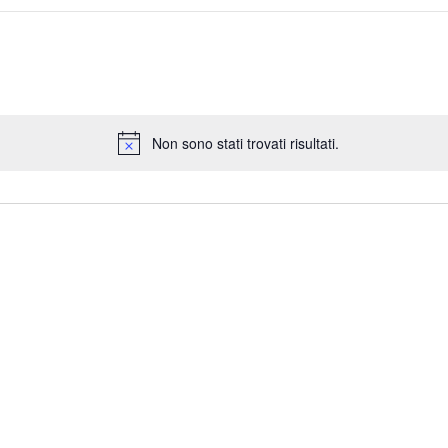
Non sono stati trovati risultati.
N
o
t
i
c
e