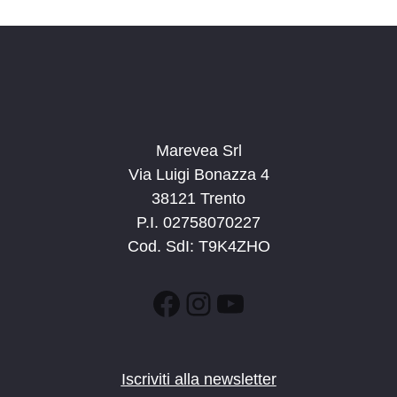
n
e
e
N
a
v
i
g
Marevea Srl
a
Via Luigi Bonazza 4
z
38121 Trento
i
P.I. 02758070227
o
Cod. SdI: T9K4ZHO
n
e
Facebook
Instagram
YouTube
Iscriviti alla newsletter