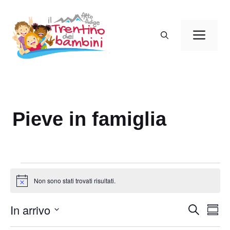
Vai
al
Men
contenuto
Pieve in famiglia
Eventi
Non sono stati trovati risultati.
N
o
t
In arrivo
E
E
C
i
S
c
e
v
v
o
S
e
r