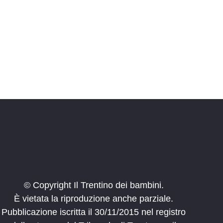
i
o
n
e
© Copyright Il Trentino dei bambini.
È vietata la riproduzione anche parziale.
Pubblicazione iscritta il 30/11/2015 nel registro