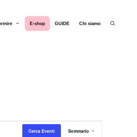
rmire
E-shop
GUIDE
Chi siamo
E
Cerca Eventi
Sommario
v