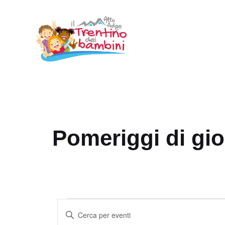
Vai
al
contenuto
Pomeriggi di gio
Eventi
E
I
v
n