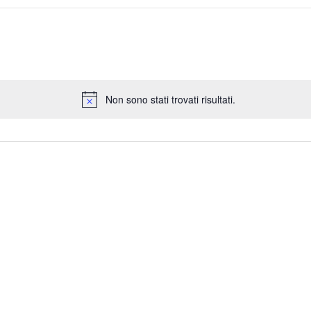
Non sono stati trovati risultati.
N
o
t
i
c
e