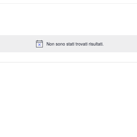
Non sono stati trovati risultati.
N
o
t
i
c
e