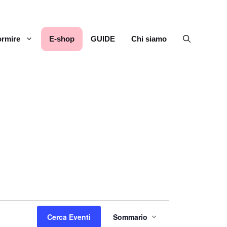
rmire
E-shop
GUIDE
Chi siamo
E
Cerca Eventi
Sommario
v