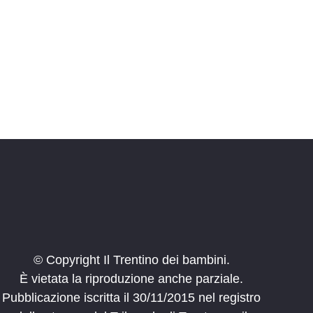
i
o
n
e
© Copyright Il Trentino dei bambini.
È vietata la riproduzione anche parziale.
Pubblicazione iscritta il 30/11/2015 nel registro