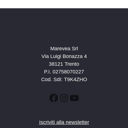
n
e
e
N
a
v
i
g
Marevea Srl
a
Via Luigi Bonazza 4
z
38121 Trento
i
P.I. 02758070227
o
Cod. SdI: T9K4ZHO
n
e
Facebook
Instagram
YouTube
Iscriviti alla newsletter