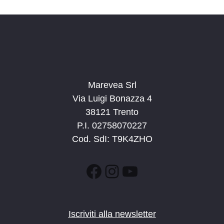
n
e
e
N
a
v
i
g
Marevea Srl
a
Via Luigi Bonazza 4
z
38121 Trento
i
P.I. 02758070227
o
Cod. SdI: T9K4ZHO
n
e
Facebook
Instagram
YouTube
Iscriviti alla newsletter