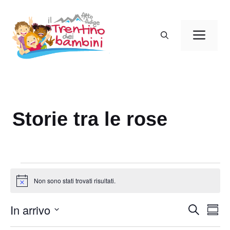
Vai
al
Men
contenuto
Storie tra le rose
Eventi
Non sono stati trovati risultati.
N
o
t
In arrivo
E
E
C
i
S
c
e
v
v
o
S
e
r