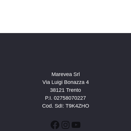
i
z
s
i
t
o
n
e
e
N
a
v
i
g
Marevea Srl
a
Via Luigi Bonazza 4
z
38121 Trento
i
P.I. 02758070227
o
Cod. SdI: T9K4ZHO
n
e
Facebook
Instagram
YouTube