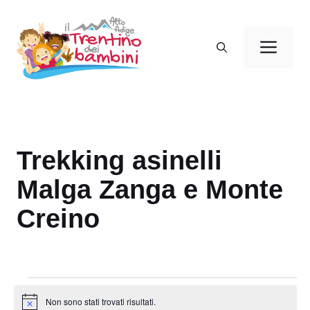
Vai
al
Men
contenuto
Trekking asinelli
Malga Zanga e Monte
Creino
Eventi
Non sono stati trovati risultati.
N