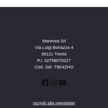
n
e
e
N
a
v
i
g
Marevea Srl
a
Via Luigi Bonazza 4
z
38121 Trento
i
P.I. 02758070227
o
Cod. SdI: T9K4ZHO
n
e
Facebook
Instagram
YouTube
Iscriviti alla newsletter