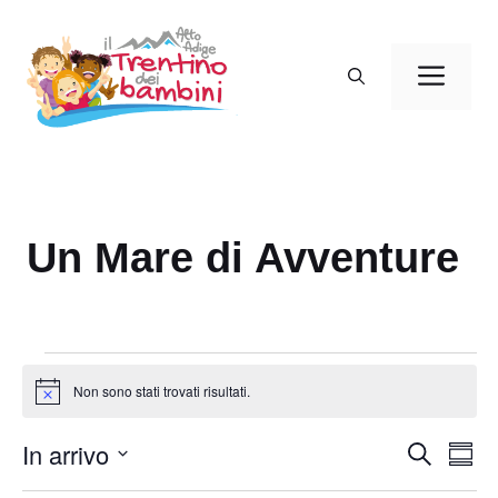
Vai
al
Men
contenuto
Un Mare di Avventure
Eventi
Non sono stati trovati risultati.
N
o
t
In arrivo
E
E
C
i
S
c
e
v
v
o
S
e
r