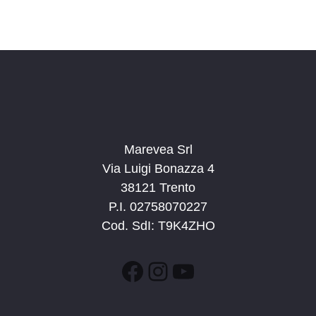
s
i
t
o
n
e
e
N
a
v
i
g
Marevea Srl
a
Via Luigi Bonazza 4
z
38121 Trento
i
P.I. 02758070227
o
Cod. SdI: T9K4ZHO
n
e
Facebook
Instagram
YouTube