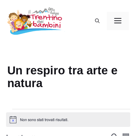
Vai
al
Men
contenuto
Un respiro tra arte e
natura
Eventi
Non sono stati trovati risultati.
N
o
t
E
C
i