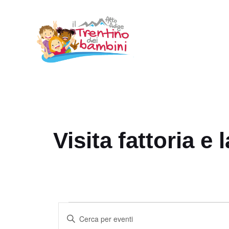
Vai
al
contenuto
Visita fattoria e 
Eventi
E
I
v
n