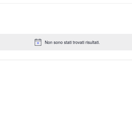
Non sono stati trovati risultati.
N
o
t
i
c
e