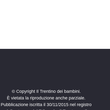
i
o
n
e
© Copyright Il Trentino dei bambini.
È vietata la riproduzione anche parziale.
Pubblicazione iscritta il 30/11/2015 nel registro