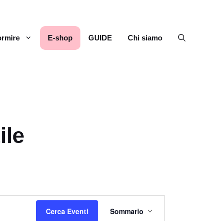
rmire
E-shop
GUIDE
Chi siamo
ile
E
Cerca Eventi
Sommario
v