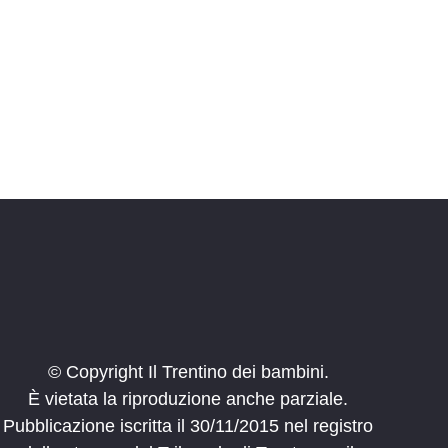
i
o
n
e
© Copyright Il Trentino dei bambini.
È vietata la riproduzione anche parziale.
Pubblicazione iscritta il 30/11/2015 nel registro