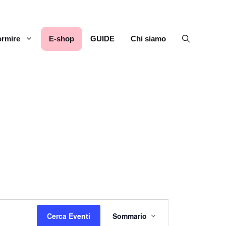
rmire
E-shop
GUIDE
Chi siamo
E
Cerca Eventi
Sommario
v