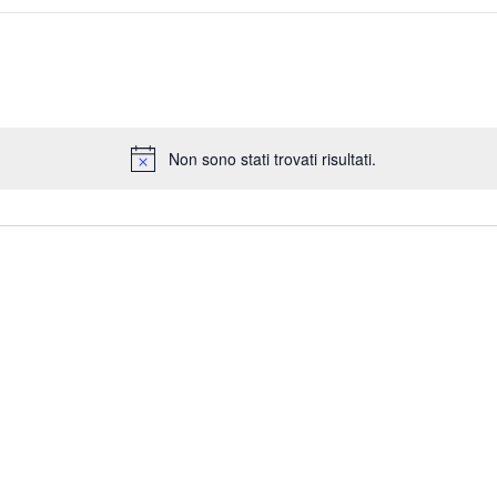
Non sono stati trovati risultati.
N
o
t
i
c
e