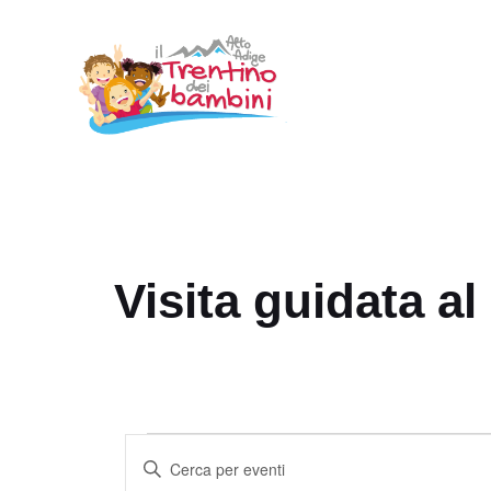
Vai
al
contenuto
Visita guidata a
Eventi
E
I
v
n