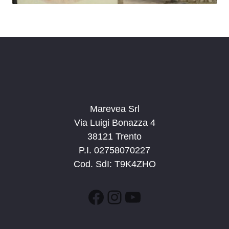
Marevea Srl
Via Luigi Bonazza 4
38121 Trento
P.I. 02758070227
Cod. SdI: T9K4ZHO
Facebook
Instagram
YouTube